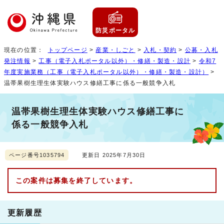
防災ポータル
現在の位置：
トップページ
>
産業・しごと
>
入札・契約
>
公募・入札
発注情報
>
工事（電子入札ポータル以外）・修繕・製造・設計
>
令和7
年度実施業務（工事（電子入札ポータル以外）・修繕・製造・設計）
>
温帯果樹生理生体実験ハウス修繕工事に係る一般競争入札
温帯果樹生理生体実験ハウス修繕工事に
係る一般競争入札
ページ番号1035794
更新日 2025年7月30日
この案件は募集を終了しています。
更新履歴