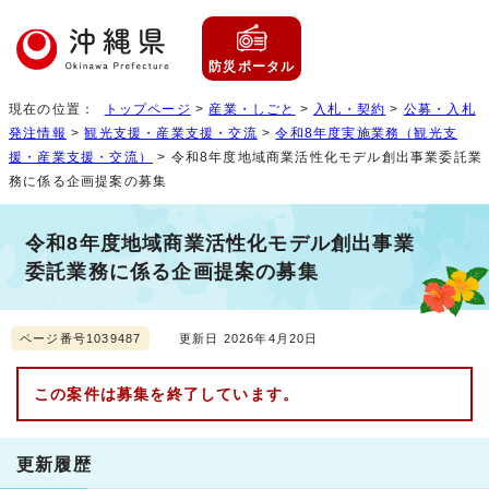
防災ポータル
現在の位置：
トップページ
>
産業・しごと
>
入札・契約
>
公募・入札
発注情報
>
観光支援・産業支援・交流
>
令和8年度実施業務（観光支
援・産業支援・交流）
> 令和8年度地域商業活性化モデル創出事業委託業
務に係る企画提案の募集
令和8年度地域商業活性化モデル創出事業
委託業務に係る企画提案の募集
ページ番号1039487
更新日 2026年4月20日
この案件は募集を終了しています。
更新履歴