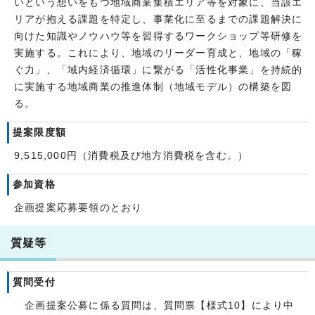
いという想いをもつ地域商業集積エリア等を対象に、当該エ
リアが抱える課題を特定し、事業化に至るまでの課題解決に
向けた知識やノウハウ等を習得するワークショップ等研修を
実施する。これにより、地域のリーダー育成と、地域の「稼
ぐ力」、「域内経済循環」に繋がる「活性化事業」を持続的
に実施する地域商業の推進体制（地域モデル）の構築を図
る。
提案限度額
9,515,000円（消費税及び地方消費税を含む。）
参加資格
企画提案応募要領のとおり
質疑等
質問受付
企画提案公募に係る質問は、質問票【様式10】により中