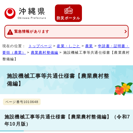
防災ポータル
緊急情報があります
現在の位置：
トップページ
>
産業・しごと
>
農業
>
申請書・証明書・
要領（農業）
>
農業農村整備編
> 施設機械工事等共通仕様書【農業農村
整備編】
施設機械工事等共通仕様書【農業農村整
備編】
ページ番号1010648
施設機械工事等共通仕様書【農業農村整備編】（令和7
年10月版）