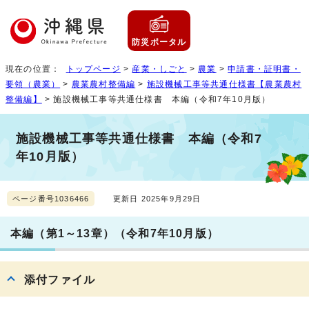
防災ポータル
現在の位置：
トップページ
>
産業・しごと
>
農業
>
申請書・証明書・
要領（農業）
>
農業農村整備編
>
施設機械工事等共通仕様書【農業農村
整備編】
> 施設機械工事等共通仕様書 本編（令和7年10月版）
施設機械工事等共通仕様書 本編（令和7
年10月版）
ページ番号1036466
更新日 2025年9月29日
本編（第1～13章）（令和7年10月版）
添付ファイル