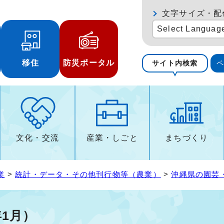
文字サイズ・配
Select Languag
移住
防災ポータル
サイト内検索
文化・交流
産業・しごと
まちづくり
業
>
統計・データ・その他刊行物等（農業）
>
沖縄県の園芸
1月）