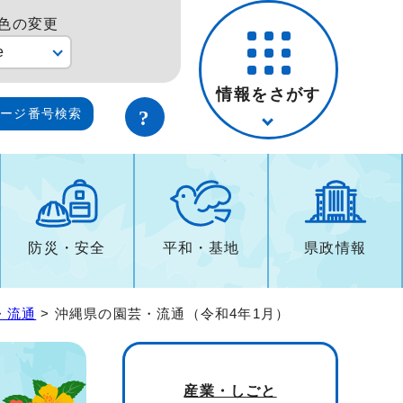
色の変更
e
情報をさがす
ページ番号検索
防災・安全
平和・基地
県政情報
・流通
> 沖縄県の園芸・流通（令和4年1月）
産業・しごと