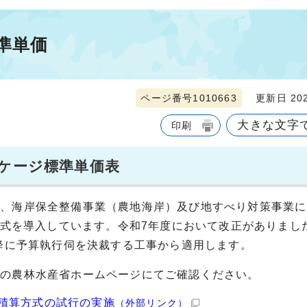
準単価
ページ番号1010663
更新日 202
大きな文字
印刷
ッケージ標準単価表
業、海岸保全整備事業（農地海岸）及び地すべり対策事業に
算方式を導入しています。令和7年度において改正がありまし
以降に予算執行伺を決裁する工事から適用します。
先の農林水産省ホームページにてご確認ください。
積算方式の試行の実施
（外部リンク）