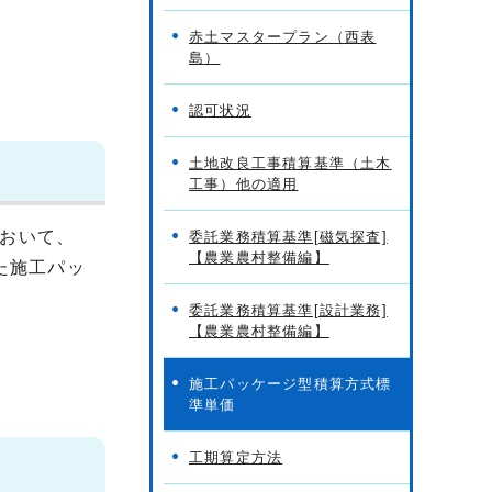
赤土マスタープラン（西表
島）
認可状況
土地改良工事積算基準（土木
工事）他の適用
おいて、
委託業務積算基準[磁気探査]
【農業農村整備編】
た施工パッ
委託業務積算基準[設計業務]
【農業農村整備編】
施工パッケージ型積算方式標
準単価
工期算定方法