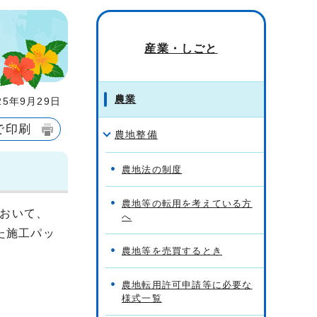
産業・しごと
農業
5年9月29日
で印刷
農地整備
農地法の制度
農地等の転用を考えている方
おいて、
へ
た施工パッ
農地等を売買するとき
農地転用許可申請等に必要な
様式一覧