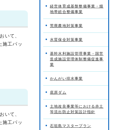
経営体育成基盤整備事業・畑
地帯総合整備事業
荒廃農地対策事業
おいて、
水質保全対策事業
た施工パッ
基幹水利施設管理事業・国営
造成施設管理体制整備促進事
業
かんがい排水事業
底原ダム
土地改良事業等における赤土
等流出防止対策設計指針
おいて、
た施工パッ
石垣島マスタープラン