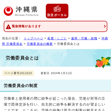
防災ポータル
緊急情報があります
現在の位置：
トップページ
>
産業・しごと
>
雇用・労働・就職
>
沖縄
県 労働委員会
>
労働委員会の概要
> 労働委員会とは
労働委員会とは
ページ番号1012223
更新日 2024年1月11日
労働委員会の制度
労働者と使用者の間に紛争が起こった場合、労使が対等の立
場で団体交渉を行い、自主的に紛争を解決するのが望ましい
ことです。ところが、労使の紛争は双方の利害が相反するう