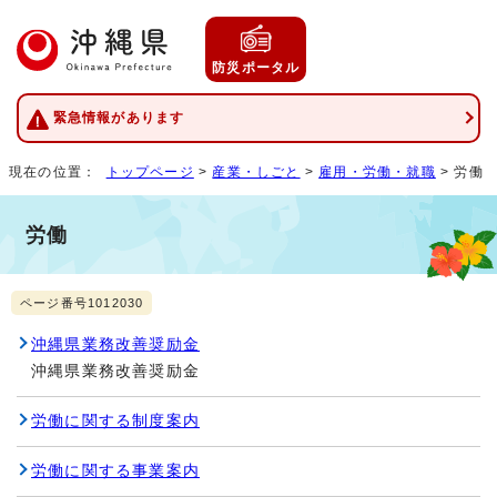
防災ポータル
緊急情報があります
現在の位置：
トップページ
>
産業・しごと
>
雇用・労働・就職
> 労働
労働
ページ番号1012030
沖縄県業務改善奨励金
沖縄県業務改善奨励金
労働に関する制度案内
労働に関する事業案内