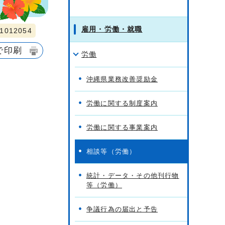
雇用・労働・就職
012054
で印刷
労働
沖縄県業務改善奨励金
労働に関する制度案内
労働に関する事業案内
相談等（労働）
統計・データ・その他刊行物
等（労働）
争議行為の届出と予告