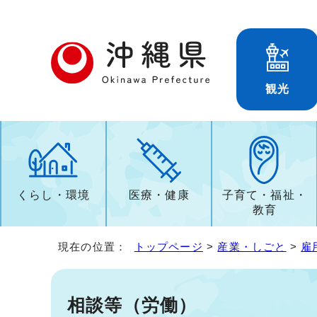
観光
くらし・環境
医療・健康
子育て・福祉・
教育
現在の位置：
トップページ
>
産業・しごと
>
雇
相談等（労働）