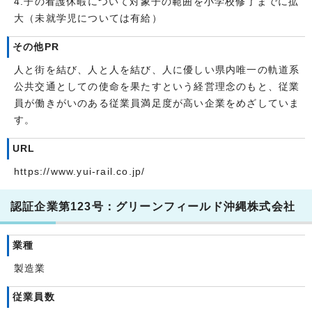
4.子の看護休暇について対象子の範囲を小学校修了までに拡
大（未就学児については有給）
その他PR
人と街を結び、人と人を結び、人に優しい県内唯一の軌道系
公共交通としての使命を果たすという経営理念のもと、従業
員が働きがいのある従業員満足度が高い企業をめざしていま
す。
URL
https://www.yui-rail.co.jp/
認証企業第123号：グリーンフィールド沖縄株式会社
業種
製造業
従業員数