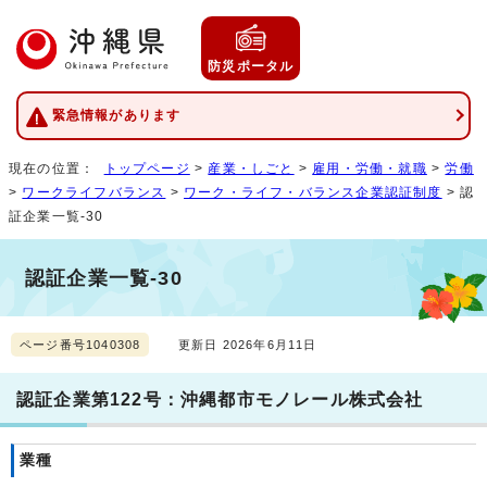
防災ポータル
緊急情報があります
現在の位置：
トップページ
>
産業・しごと
>
雇用・労働・就職
>
労働
>
ワークライフバランス
>
ワーク・ライフ・バランス企業認証制度
> 認
証企業一覧-30
認証企業一覧-30
ページ番号1040308
更新日 2026年6月11日
認証企業第122号：沖縄都市モノレール株式会社
業種