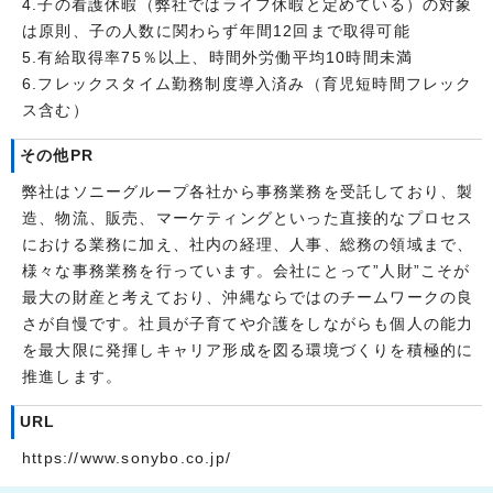
4.子の看護休暇（弊社ではライフ休暇と定めている）の対象
は原則、子の人数に関わらず年間12回まで取得可能
5.有給取得率75％以上、時間外労働平均10時間未満
6.フレックスタイム勤務制度導入済み（育児短時間フレック
ス含む）
その他PR
弊社はソニーグループ各社から事務業務を受託しており、製
造、物流、販売、マーケティングといった直接的なプロセス
における業務に加え、社内の経理、人事、総務の領域まで、
様々な事務業務を行っています。会社にとって”人財”こそが
最大の財産と考えており、沖縄ならではのチームワークの良
さが自慢です。社員が子育てや介護をしながらも個人の能力
を最大限に発揮しキャリア形成を図る環境づくりを積極的に
推進します。
URL
https://www.sonybo.co.jp/