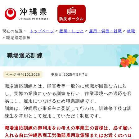
防災ポータル
現在の位置：
トップページ
>
産業・しごと
>
雇用・労働・就職
>
就職
> 職場適応訓練
職場適応訓練
ページ番号1012026
更新日 2025年5月7日
職場適応訓練とは、障害者等一般的に就職が困難な方に対
し、実際の業務にかかる訓練を行い、作業環境への適応を容
易にし、雇用につなげるため職業訓練です。
訓練は、沖縄県が事業主に委託して行われ、訓練修了後は訓
練生を常用として雇用していただく制度です。
職場適応訓練の御利用をお考えの事業主の皆様は、必ず雇い
入れる前に沖縄県商工労働部雇用政策課またはお近くのハロ