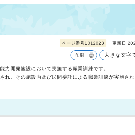
ページ番号1012023
更新日 202
大きな文字
印刷
業能力開発施設において実施する職業訓練です。
置され、その施設内及び民間委託による職業訓練が実施され