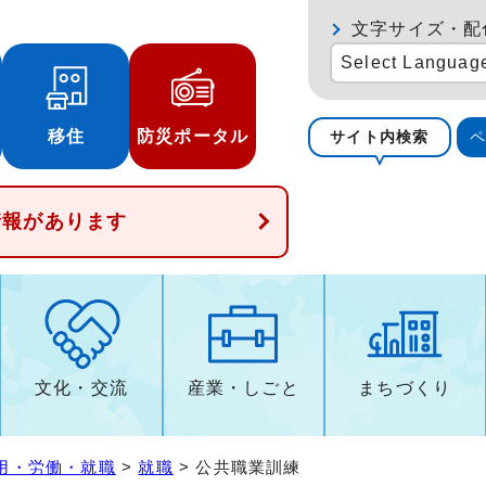
文字サイズ・配
Select Languag
移住
防災ポータル
サイト内検索
情報があります
文化・交流
産業・しごと
まちづくり
用・労働・就職
>
就職
> 公共職業訓練