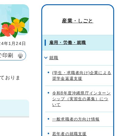
産業・しごと
雇用・労働・就職
4年1月24日
で印刷
就職
(学生・求職者向け)企業による
ておりま
奨学金返還支援
令和8年度沖縄県庁インターン
シップ（実習生の募集）につ
いて
一般求職者の方向け情報
若年者の就職支援