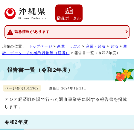
防災ポータル
緊急情報があります
現在の位置：
トップページ
>
産業・しごと
>
産業・経済
>
経済
>
統
計・データ・その他刊行物等（経済）
> 報告書一覧（令和2年度）
報告書一覧（令和2年度）
ページ番号1011902
更新日 2024年1月11日
アジア経済戦略課で行った調査事業等に関する報告書を掲載
します。
令和2年度