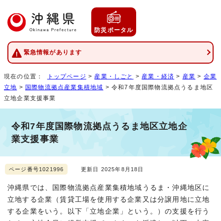
防災ポータル
緊急情報があります
現在の位置：
トップページ
>
産業・しごと
>
産業・経済
>
産業
>
企業
立地
>
国際物流拠点産業集積地域
> 令和7年度国際物流拠点うるま地区
立地企業支援事業
令和7年度国際物流拠点うるま地区立地企
業支援事業
ページ番号1021996
更新日 2025年8月18日
沖縄県では、国際物流拠点産業集積地域うるま・沖縄地区に
立地する企業（賃貸工場を使用する企業又は分譲用地に立地
する企業をいう。以下「立地企業」という。）の支援を行う