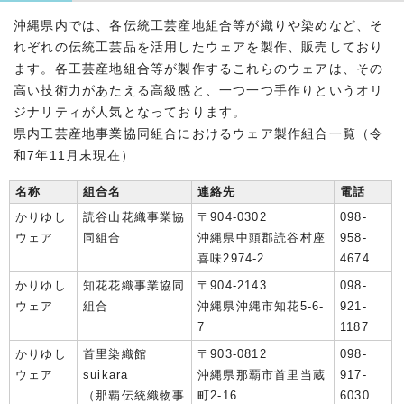
沖縄県内では、各伝統工芸産地組合等が織りや染めなど、そ
れぞれの伝統工芸品を活用したウェアを製作、販売しており
ます。各工芸産地組合等が製作するこれらのウェアは、その
高い技術力があたえる高級感と、一つ一つ手作りというオリ
ジナリティが人気となっております。
県内工芸産地事業協同組合におけるウェア製作組合一覧（令
和7年11月末現在）
名称
組合名
連絡先
電話
かりゆし
読谷山花織事業協
〒904-0302
098-
ウェア
同組合
沖縄県中頭郡読谷村座
958-
喜味2974-2
4674
かりゆし
知花花織事業協同
〒904-2143
098-
ウェア
組合
沖縄県沖縄市知花5-6-
921-
7
1187
かりゆし
首里染織館
〒903-0812
098-
ウェア
suikara
沖縄県那覇市首里当蔵
917-
（那覇伝統織物事
町2-16
6030