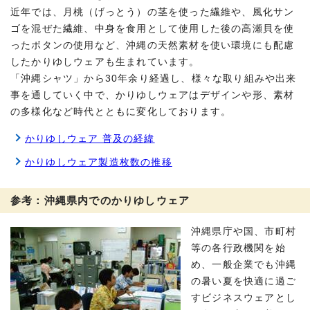
近年では、月桃（げっとう）の茎を使った繊維や、風化サン
ゴを混ぜた繊維、中身を食用として使用した後の高瀬貝を使
ったボタンの使用など、沖縄の天然素材を使い環境にも配慮
したかりゆしウェアも生まれています。
「沖縄シャツ」から30年余り経過し、様々な取り組みや出来
事を通していく中で、かりゆしウェアはデザインや形、素材
の多様化など時代とともに変化しております。
かりゆしウェア 普及の経緯
かりゆしウェア製造枚数の推移
参考：沖縄県内でのかりゆしウェア
沖縄県庁や国、市町村
等の各行政機関を始
め、一般企業でも沖縄
の暑い夏を快適に過ご
すビジネスウェアとし