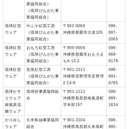
業協同組合）
（琉球びんがた事
業協同組合）
琉球紅型
やふそ紅型工房
〒902-0066
098-
ウェア
（琉球びんがた事
沖縄県那覇市大道105
887-
業協同組合）
2065
琉球紅型
おもろ紅型工房
〒900-0006
098-
ウェア
（琉球びんがた事
沖縄県那覇市おもろま
869-
業協同組合）
ち4-13-2
8178
琉球紅型
安里紅型工房
〒901-2211
098-
ウェア
（琉球びんがた事
沖縄県宜野湾市宜野湾
893-
業協同組合）
2-14-8
6785
琉球かす
琉球絣事業協同組
〒901-1112
098-
りウェア
合
沖縄県島尻郡南風原町
889-
南風原花
字本部157
1634
織ウェア
かりゆし
久米島紬事業協同
〒901-3104
098-
ウェア
組合
沖縄県島尻郡久米島町
985-