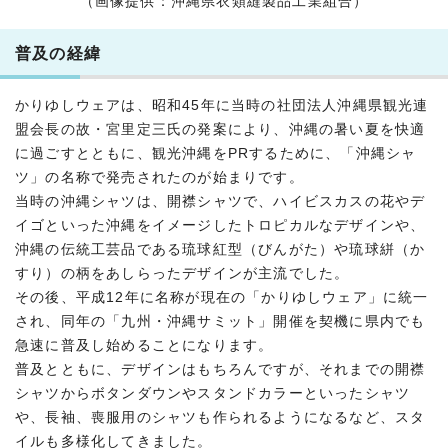
（画像提供：沖縄県衣類縫製品工業組合）
普及の経緯
かりゆしウェアは、昭和45年に当時の社団法人沖縄県観光連
盟会長の故・宮里定三氏の発案により、沖縄の暑い夏を快適
に過ごすとともに、観光沖縄をPRするために、「沖縄シャ
ツ」の名称で発売されたのが始まりです。
当時の沖縄シャツは、開襟シャツで、ハイビスカスの花やデ
イゴといった沖縄をイメージしたトロピカルなデザインや、
沖縄の伝統工芸品である琉球紅型（びんがた）や琉球絣（か
すり）の柄をあしらったデザインが主流でした。
その後、平成12年に名称が現在の「かりゆしウェア」に統一
され、同年の「九州・沖縄サミット」開催を契機に県内でも
急速に普及し始めることになります。
普及とともに、デザインはもちろんですが、それまでの開襟
シャツからボタンダウンやスタンドカラーといったシャツ
や、長袖、喪服用のシャツも作られるようになるなど、スタ
イルも多様化してきました。