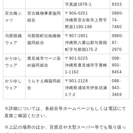
字真謝1878-1
8333
宮古織シ
宮古織物事業協同
〒906-0201
0980-
ャツ
組合
沖縄県宮古島市上野字
74-
野原1190-188
7480
与那国織
与那国町伝統織物
〒907-1801
0980-
ウェア
協同組合
沖縄県八重山郡与那国
87-
町字与那国175-2
2970
かりゆし
豊見城市ウージ染
〒901-0225
098-
ウェア
め協同組合
沖縄県豊見城市字豊崎
850-
1-1162
8454
かりゆし
うらそえ織協同組
〒901-2128
098-
ウェア
合
沖縄県浦添市伊奈武瀬
943-
1-7-2
3469
※詳細については、各組合等ホームページもしくは電話にて
直接ご確認ください。
※上記の場所のほか、百貨店や大型スーパー等でも取り扱っ