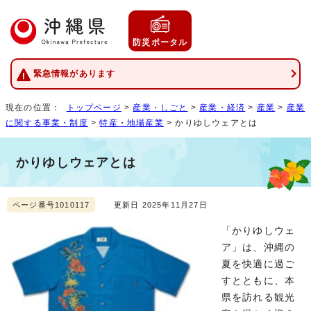
防災ポータル
緊急情報があります
現在の位置：
トップページ
>
産業・しごと
>
産業・経済
>
産業
>
産業
に関する事業・制度
>
特産・地場産業
> かりゆしウェアとは
かりゆしウェアとは
ページ番号1010117
更新日 2025年11月27日
「かりゆしウェ
ア」は、沖縄の
夏を快適に過ご
すとともに、本
県を訪れる観光