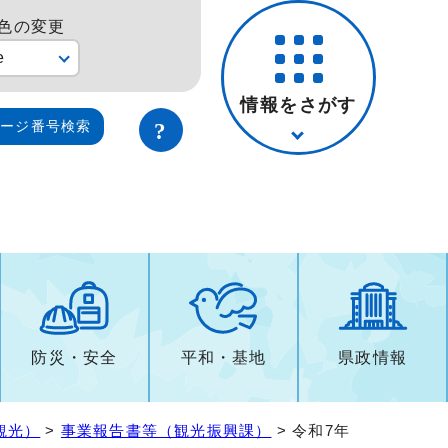
色の変更
e
情報をさがす
ページ番号検索
防災・安全
平和・基地
県政情報
観光）
>
事業報告書等（観光振興課）
> 令和7年