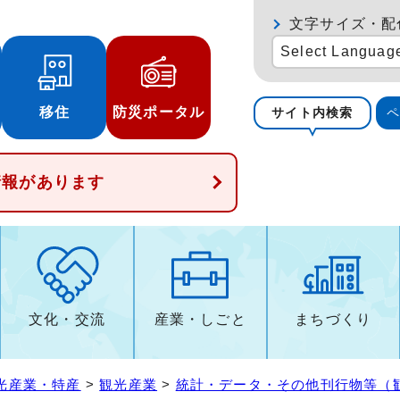
文字サイズ・配
Select Languag
移住
防災ポータル
サイト内検索
情報があります
文化・交流
産業・しごと
まちづくり
光産業・特産
>
観光産業
>
統計・データ・その他刊行物等（