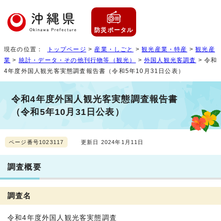
防災ポータル
現在の位置：
トップページ
>
産業・しごと
>
観光産業・特産
>
観光産
業
>
統計・データ・その他刊行物等（観光）
>
外国人観光客調査
> 令和
4年度外国人観光客実態調査報告書（令和5年10月31日公表）
令和4年度外国人観光客実態調査報告書
（令和5年10月31日公表）
ページ番号1023117
更新日 2024年1月11日
調査概要
調査名
令和4年度外国人観光客実態調査