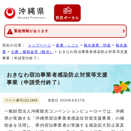
防災ポータル
緊急情報があります
現在の位置：
トップページ
>
産業・しごと
>
観光産業・特産
>
観光産
業
>
公募・補助金等（観光）
> おきなわ宿泊事業者感染防止対策等支援
事業（申請受付終了）
おきなわ宿泊事業者感染防止対策等支援
事業（申請受付終了）
ページ番号1011869
更新日 2025年8月27日
一般財団法人沖縄観光コンベンションビューローでは、沖縄
県が実施する「沖縄県宿泊事業者感染症対策支援事業」の補
助金を活用し、県内宿泊事業者が実施する感染拡大防止策及