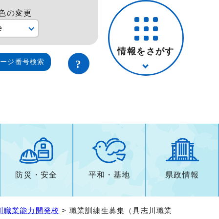
色の変更
e
情報をさがす
ページ番号検索
防災・安全
平和・基地
県政情報
川職業能力開発校
> 職業訓練生募集（具志川職業