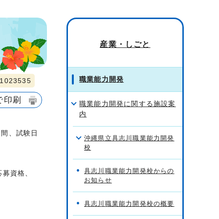
産業・しごと
職業能力開発
023535
で印刷
職業能力開発に関する施設案
内
期間、試験日
沖縄県立具志川職業能力開発
校
具志川職業能力開発校からの
応募資格、
お知らせ
具志川職業能力開発校の概要