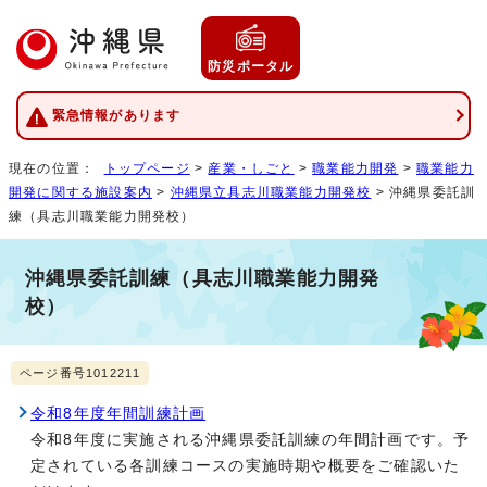
防災ポータル
緊急情報があります
現在の位置：
トップページ
>
産業・しごと
>
職業能力開発
>
職業能力
開発に関する施設案内
>
沖縄県立具志川職業能力開発校
> 沖縄県委託訓
練（具志川職業能力開発校）
沖縄県委託訓練（具志川職業能力開発
校）
ページ番号1012211
令和8年度年間訓練計画
令和8年度に実施される沖縄県委託訓練の年間計画です。予
定されている各訓練コースの実施時期や概要をご確認いた