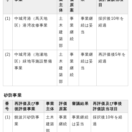
主
原
目
体
案
(1)
中城湾港（馬天地
土
事
事業継
採択後10年を
区）港湾改修事業
木
業
続は妥
経過
建
継
当
築
続
部
(2)
中城湾港（泡瀬地
土
事
事業継
再評価後5年を
区）緑地等施設整備
木
業
続は妥
経過
事業
建
継
当
築
続
部
砂防事業
番
再評価及び事
事業
評価
審議結果
再評価及び事後
号
後評価事業
主体
原案
評価該当項目
(1)
饒波川砂防事
土木
事業
事業継続
採択後10年を経
業
建築
継続
は妥当
過
部