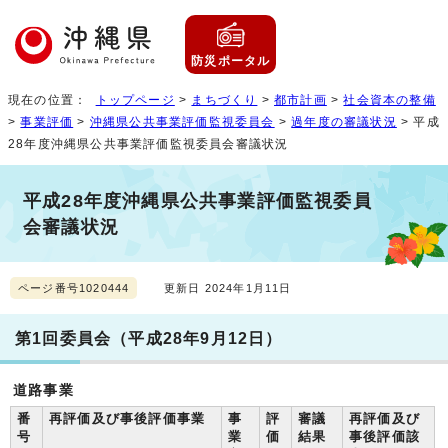
防災ポータル
現在の位置：
トップページ
>
まちづくり
>
都市計画
>
社会資本の整備
>
事業評価
>
沖縄県公共事業評価監視委員会
>
過年度の審議状況
> 平成
28年度沖縄県公共事業評価監視委員会審議状況
平成28年度沖縄県公共事業評価監視委員
会審議状況
ページ番号1020444
更新日 2024年1月11日
第1回委員会（平成28年9月12日）
道路事業
番
再評価及び事後評価事業
事
評
審議
再評価及び
号
業
価
結果
事後評価該