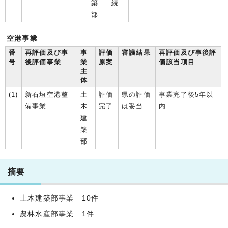
築
続
部
空港事業
番
再評価及び事
事
評価
審議結果
再評価及び事後評
号
後評価事業
業
原案
価該当項目
主
体
(1)
新石垣空港整
土
評価
県の評価
事業完了後5年以
備事業
木
完了
は妥当
内
建
築
部
摘要
土木建築部事業 10件
農林水産部事業 1件