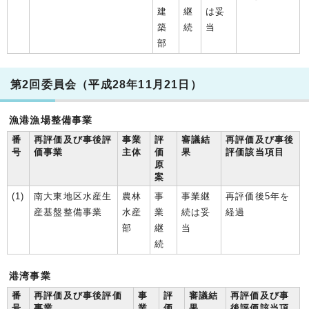
建
継
は妥
築
続
当
部
第2回委員会（平成28年11月21日）
漁港漁場整備事業
番
再評価及び事後評
事業
評
審議結
再評価及び事後
号
価事業
主体
価
果
評価該当項目
原
案
(1)
南大東地区水産生
農林
事
事業継
再評価後5年を
産基盤整備事業
水産
業
続は妥
経過
部
継
当
続
港湾事業
番
再評価及び事後評価
事
評
審議結
再評価及び事
号
事業
業
価
果
後評価該当項