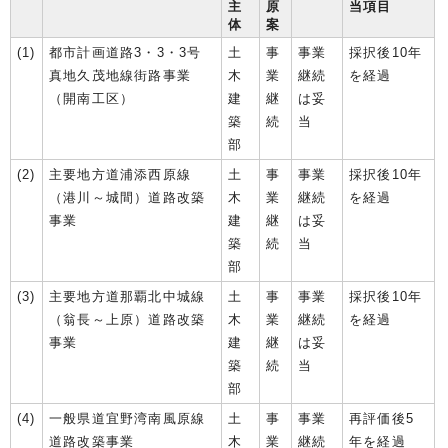
主
原
当項目
体
案
(1)
都市計画道路3・3・3号
土
事
事業
採択後10年
真地久茂地線街路事業
木
業
継続
を経過
（開南工区）
建
継
は妥
築
続
当
部
(2)
主要地方道浦添西原線
土
事
事業
採択後10年
（港川～城間）道路改築
木
業
継続
を経過
事業
建
継
は妥
築
続
当
部
(3)
主要地方道那覇北中城線
土
事
事業
採択後10年
（翁長～上原）道路改築
木
業
継続
を経過
事業
建
継
は妥
築
続
当
部
(4)
一般県道宜野湾南風原線
土
事
事業
再評価後5
道路改築事業
木
業
継続
年を経過