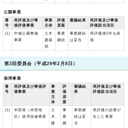
公園事業
番
再評価及び事
事業
評価
審議結果
再評価及び事後
号
後評価事業
主体
原案
評価該当項目
(1)
中城公園整備
土木
事業
事業継続
再評価後5年を経
事業
建築
継続
は妥当
過
部
第3回委員会（平成29年2月8日）
港湾事業
番
再評価及び事後評
事
評
審議結
再評価及び事後
号
価事業
業
価
果
評価該当項目
主
原
体
案
(1)
本部港（本部地
土
事
事業継
再評価の必要が
区）港湾改修事業
木
業
続は妥
生じた事業
建
継
当