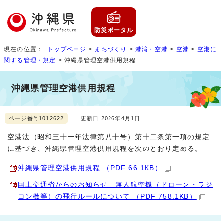
防災ポータル
現在の位置：
トップページ
>
まちづくり
>
港湾・空港
>
空港
>
空港に
関する管理・規定
> 沖縄県管理空港供用規程
沖縄県管理空港供用規程
ページ番号1012622
更新日 2026年4月1日
空港法（昭和三十一年法律第八十号）第十二条第一項の規定
に基づき、沖縄県管理空港供用規程を次のとおり定める。
沖縄県管理空港供用規程 （PDF 66.1KB）
国土交通省からのお知らせ 無人航空機（ドローン・ラジ
コン機等）の飛行ルールについて （PDF 758.1KB）