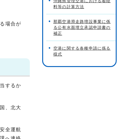
沖縄県管理空港における着陸
料等の計算方法
那覇空港滑走路増設事業に係
る場合が
る公有水面埋立承認申請書の
補正
空港に関する各種申請に係る
様式
当するか
国、北大
安全運航
課へ連絡