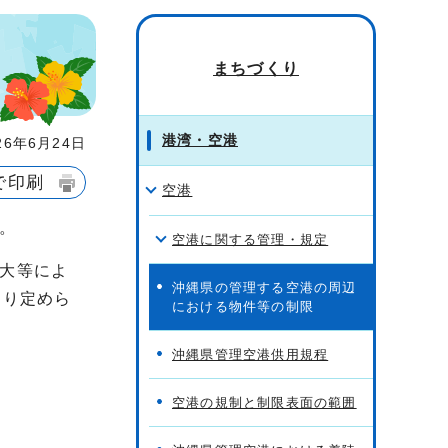
まちづくり
港湾・空港
6年6月24日
で印刷
空港
。
空港に関する管理・規定
大等によ
沖縄県の管理する空港の周辺
より定めら
における物件等の制限
沖縄県管理空港供用規程
空港の規制と制限表面の範囲