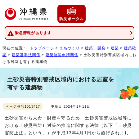
防災ポータル
緊急情報があります
現在の位置：
トップページ
>
まちづくり
>
建築・開発
>
建築
>
建築確
認
>
建築基準法関係
>
建築確認申請関係
> 土砂災害特別警戒区域内にお
ける居室を有する建築物
土砂災害特別警戒区域内における居室を
有する建築物
ページ番号1013417
更新日 2024年1月11日
土砂災害から人命・財産を守るため、土砂災害警戒区域等に
おける土砂災害防止対策の推進に関する法律（以下「土砂災
害防止法」という。）が平成13年4月1日から施行されまし