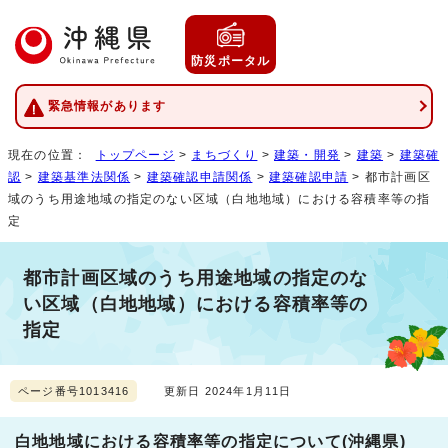
防災ポータル
緊急情報があります
現在の位置：
トップページ
>
まちづくり
>
建築・開発
>
建築
>
建築確
認
>
建築基準法関係
>
建築確認申請関係
>
建築確認申請
> 都市計画区
域のうち用途地域の指定のない区域（白地地域）における容積率等の指
定
都市計画区域のうち用途地域の指定のな
い区域（白地地域）における容積率等の
指定
ページ番号1013416
更新日 2024年1月11日
白地地域における容積率等の指定について(沖縄県)