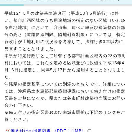
平成12年5月の建築基準法改正（平成13年5月施行）に伴
い、都市計画区域のうち用途地域の指定のない区域（いわゆ
る白地地域）において、容積率、建ぺい率及び建築物の各部
分の高さ（道路斜線制限、隣地斜線制限）については、特定
行政庁が土地利用の状況等を考慮して、法施行後3年以内に
見直すこととなりました。
本県が特定行政庁として所管する都市計画区域内の23の市町
村においては、これらを定める区域並びに数値を平成16年4
月16日に指定し、同年5月17日から適用することとなりまし
た。
沖縄県の指定基準については別添のとおりです。詳細につい
ては、沖縄県土木建築部建築指導課において備え付けの指定
図書をご覧になるか、県または各市町村建築担当課にお問い
合わせ下さい。
※備え付けの指定図書および南城市関係は下記のリンクをご
覧ください。
備え付けの指定図書 （PDF 1.1MB）