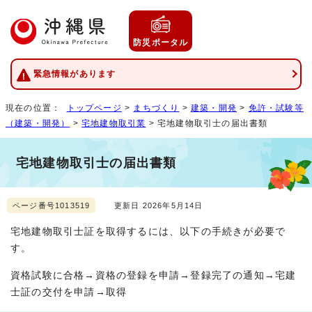
防災ポータル
緊急情報があります
現在の位置：
トップページ
>
まちづくり
>
建築・開発
>
免許・試験等
（建築・開発）
>
宅地建物取引業
> 宅地建物取引士の届出書類
宅地建物取引士の届出書類
ページ番号1013519
更新日 2026年5月14日
宅地建物取引士証を取得するには、以下の手続きが必要で
す。
資格試験に合格→資格の登録を申請→登録完了の通知→宅建
士証の交付を申請→取得