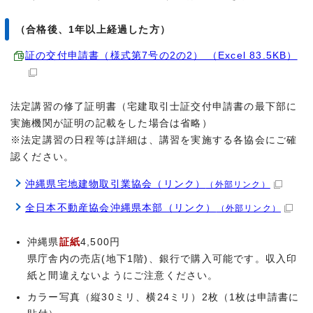
（合格後、1年以上経過した方）
証の交付申請書（様式第7号の2の2） （Excel 83.5KB）
法定講習の修了証明書（宅建取引士証交付申請書の最下部に
実施機関が証明の記載をした場合は省略）
※法定講習の日程等は詳細は、講習を実施する各協会にご確
認ください。
沖縄県宅地建物取引業協会（リンク）
（外部リンク）
全日本不動産協会沖縄県本部（リンク）
（外部リンク）
沖縄県
証紙
4,500円
県庁舎内の売店(地下1階)、銀行で購入可能です。収入印
紙と間違えないようにご注意ください。
カラー写真（縦30ミリ、横24ミリ）2枚（1枚は申請書に