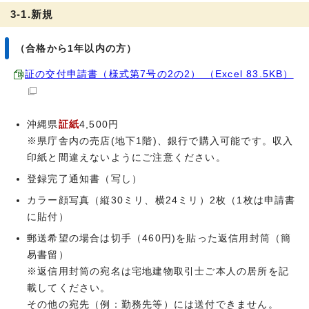
3-1.新規
（合格から1年以内の方）
証の交付申請書（様式第7号の2の2） （Excel 83.5KB）
沖縄県
証紙
4,500円
※県庁舎内の売店(地下1階)、銀行で購入可能です。収入
印紙と間違えないようにご注意ください。
登録完了通知書（写し）
カラー顔写真（縦30ミリ、横24ミリ）2枚（1枚は申請書
に貼付）
郵送希望の場合は切手（460円)を貼った返信用封筒（簡
易書留）
※返信用封筒の宛名は宅地建物取引士ご本人の居所を記
載してください。
その他の宛先（例：勤務先等）には送付できません。