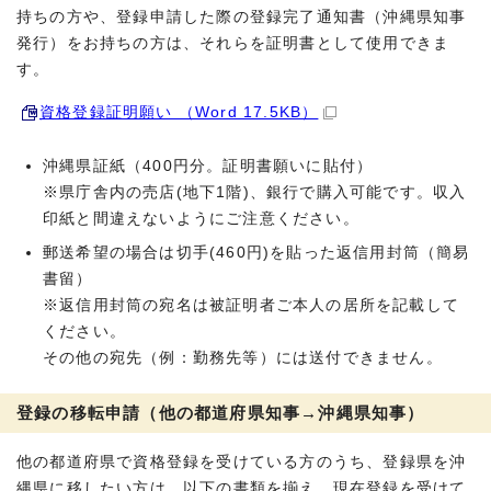
持ちの方や、登録申請した際の登録完了通知書（沖縄県知事
発行）をお持ちの方は、それらを証明書として使用できま
す。
資格登録証明願い （Word 17.5KB）
沖縄県証紙（400円分。証明書願いに貼付）
※県庁舎内の売店(地下1階)、銀行で購入可能です。収入
印紙と間違えないようにご注意ください。
郵送希望の場合は切手(460円)を貼った返信用封筒（簡易
書留）
※返信用封筒の宛名は被証明者ご本人の居所を記載して
ください。
その他の宛先（例：勤務先等）には送付できません。
登録の移転申請（他の都道府県知事→沖縄県知事）
他の都道府県で資格登録を受けている方のうち、登録県を沖
縄県に移したい方は、以下の書類を揃え、現在登録を受けて