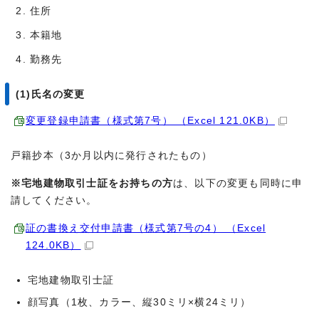
住所
本籍地
勤務先
(1)氏名の変更
変更登録申請書（様式第7号） （Excel 121.0KB）
戸籍抄本（3か月以内に発行されたもの）
※宅地建物取引士証をお持ちの方
は、以下の変更も同時に申
請してください。
証の書換え交付申請書（様式第7号の4） （Excel
124.0KB）
宅地建物取引士証
顔写真（1枚、カラー、縦30ミリ×横24ミリ）