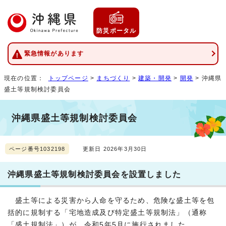
防災ポータル
緊急情報があります
現在の位置：
トップページ
>
まちづくり
>
建築・開発
>
開発
> 沖縄県
盛土等規制検討委員会
沖縄県盛土等規制検討委員会
ページ番号1032198
更新日 2026年3月30日
沖縄県盛土等規制検討委員会を設置しました
盛土等による災害から人命を守るため、危険な盛土等を包
括的に規制する「宅地造成及び特定盛土等規制法」（通称
「盛土規制法」）が、令和5年5月に施行されました。