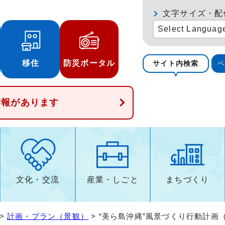
文字サイズ・配
Select Languag
移住
防災ポータル
サイト内検索
情報があります
文化・交流
産業・しごと
まちづくり
>
計画・プラン（景観）
> “美ら島沖縄”風景づくり行動計