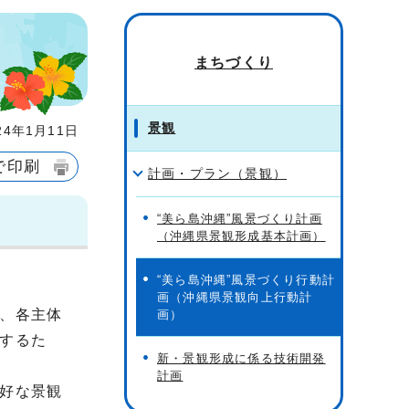
まちづくり
景観
4年1月11日
で印刷
計画・プラン（景観）
“美ら島沖縄”風景づくり計画
（沖縄県景観形成基本計画）
“美ら島沖縄”風景づくり行動計
画（沖縄県景観向上行動計
、各主体
画）
するた
新・景観形成に係る技術開発
計画
好な景観