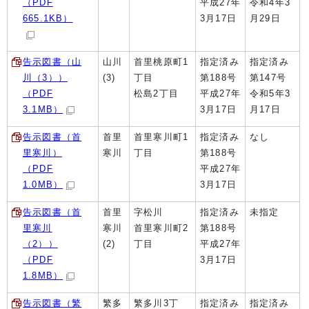
（PDF
平成27年
令和4年3
665.1KB）
3月17日
月29日
告示図書（山
山川
首里桃原町1
指定済み
指定済み
川（3））
(3)
丁目
第188号
第147号
（PDF
松島2丁目
平成27年
令和5年3
3.1MB）
3月17日
月17日
告示図書（首
首里
首里寒川町1
指定済み
なし
里寒川）
寒川
丁目
第188号
（PDF
平成27年
1.0MB）
3月17日
告示図書（首
首里
字松川
指定済み
未指定
里寒川
寒川
首里寒川町2
第188号
（2））
(2)
丁目
平成27年
（PDF
3月17日
1.8MB）
告示図書（繁
繁多
繁多川3丁
指定済み
指定済み