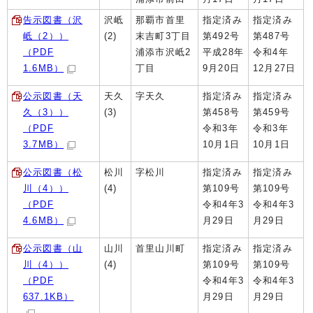
告示図書（沢
沢岻
那覇市首里
指定済み
指定済み
岻（2））
(2)
末吉町3丁目
第492号
第487号
（PDF
浦添市沢岻2
平成28年
令和4年
1.6MB）
丁目
9月20日
12月27日
公示図書（天
天久
字天久
指定済み
指定済み
久（3））
(3)
第458号
第459号
（PDF
令和3年
令和3年
3.7MB）
10月1日
10月1日
公示図書（松
松川
字松川
指定済み
指定済み
川（4））
(4)
第109号
第109号
（PDF
令和4年3
令和4年3
4.6MB）
月29日
月29日
公示図書（山
山川
首里山川町
指定済み
指定済み
川（4））
(4)
第109号
第109号
（PDF
令和4年3
令和4年3
637.1KB）
月29日
月29日