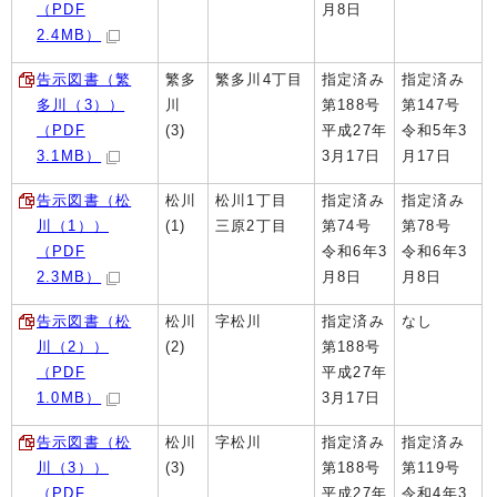
（PDF
月8日
2.4MB）
告示図書（繁
繁多
繁多川4丁目
指定済み
指定済み
多川（3））
川
第188号
第147号
（PDF
(3)
平成27年
令和5年3
3.1MB）
3月17日
月17日
告示図書（松
松川
松川1丁目
指定済み
指定済み
川（1））
(1)
三原2丁目
第74号
第78号
（PDF
令和6年3
令和6年3
2.3MB）
月8日
月8日
告示図書（松
松川
字松川
指定済み
なし
川（2））
(2)
第188号
（PDF
平成27年
1.0MB）
3月17日
告示図書（松
松川
字松川
指定済み
指定済み
川（3））
(3)
第188号
第119号
（PDF
平成27年
令和4年3