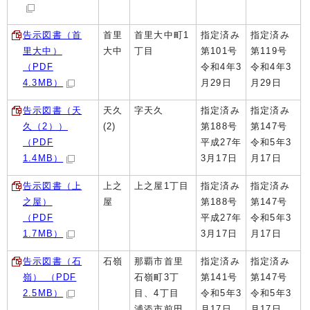
告示図書（首
首里
首里大中町1
指定済み
指定済み
里大中）
大中
丁目
第101号
第119号
（PDF
令和4年3
令和4年3
4.3MB）
月29日
月29日
告示図書（天
天久
字天久
指定済み
指定済み
久（2））
(2)
第188号
第147号
（PDF
平成27年
令和5年3
1.4MB）
3月17日
月17日
告示図書（上
上之
上之屋1丁目
指定済み
指定済み
之屋）
屋
第188号
第147号
（PDF
平成27年
令和5年3
1.7MB）
3月17日
月17日
告示図書（石
石嶺
那覇市首里
指定済み
指定済み
嶺） （PDF
石嶺町3丁
第141号
第147号
2.5MB）
目、4丁目
令和5年3
令和5年3
浦添市前田
月17日
月17日