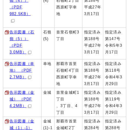
嶺（4））
(4)
石嶺町2丁目
第188号
（PDF
西原町字幸
平成27年
982.5KB）
地
3月17日
告示図書（石
石嶺
首里石嶺町3
指定済み
指定済み
嶺（5））
(5)
丁目
第188号
第147号
（PDF
平成27年
令和5年3
3.0MB）
3月17日
月17日
告示図書（幸
幸地
那覇市首里
指定済み
指定済み
地） （PDF
石嶺町4丁目
第188号
第118号
2.7MB）
西原町字幸
平成27年
令和4年3
地
3月17日
月29日
告示図書（金
金城
首里金城町1
指定済み
指定済み
城） （PDF
丁目
第188号
第119号
4.2MB）
、3丁目、4
平成27年
令和4年3
丁目
3月17日
月29日
告示図書（金
金城
那覇市首里
指定済み
指定済み
城（1）-1）
(1)-1
金城町2丁
第284号
第288号