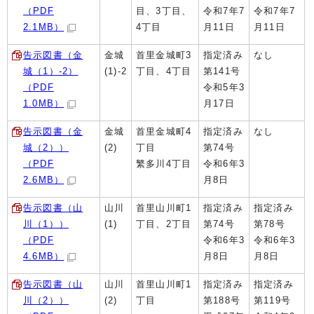
（PDF
目、3丁目、
令和7年7
令和7年7
2.1MB）
4丁目
月11日
月11日
告示図書（金
金城
首里金城町3
指定済み
なし
城（1）-2）
(1)-2
丁目、4丁目
第141号
（PDF
令和5年3
1.0MB）
月17日
告示図書（金
金城
首里金城町4
指定済み
なし
城（2））
(2)
丁目
第74号
（PDF
繁多川4丁目
令和6年3
2.6MB）
月8日
告示図書（山
山川
首里山川町1
指定済み
指定済み
川（1））
(1)
丁目、2丁目
第74号
第78号
（PDF
令和6年3
令和6年3
4.6MB）
月8日
月8日
告示図書（山
山川
首里山川町1
指定済み
指定済み
川（2））
(2)
丁目
第188号
第119号