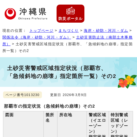
防災ポータル
現在の位置：
トップページ
>
まちづくり
>
海岸・砂防・河川・ダム
>
関係法令（海岸・砂防・河川・ダム）
>
土砂災害防止法（南部土木事務
所）
> 土砂災害警戒区域指定状況（那覇市、「急傾斜地の崩壊」指定箇
所一覧）その2
土砂災害警戒区域指定状況（那覇市、
「急傾斜地の崩壊」指定箇所一覧）その2
ページ番号1013230
更新日 2026年3月9日
那覇市の指定状況（急傾斜地の崩壊）その2
図面
箇所
所在地
警戒区域
特別警戒
名
（イエロ
区域（レ
ーゾー
ッドゾー
ン）
ン）
指定状況
指定状況