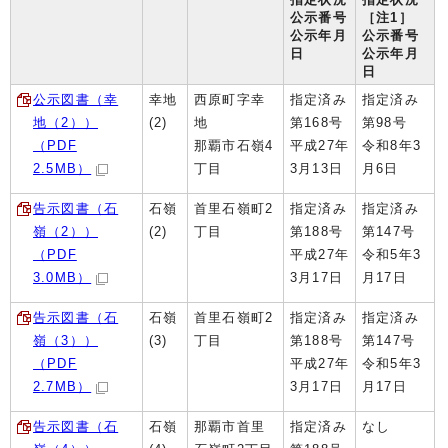
公示番号
［注1］
公示年月
公示番号
日
公示年月
日
公示図書（幸
幸地
西原町字幸
指定済み
指定済み
地（2））
(2)
地
第168号
第98号
（PDF
那覇市石嶺4
平成27年
令和8年3
2.5MB）
丁目
3月13日
月6日
告示図書（石
石嶺
首里石嶺町2
指定済み
指定済み
嶺（2））
(2)
丁目
第188号
第147号
（PDF
平成27年
令和5年3
3.0MB）
3月17日
月17日
告示図書（石
石嶺
首里石嶺町2
指定済み
指定済み
嶺（3））
(3)
丁目
第188号
第147号
（PDF
平成27年
令和5年3
2.7MB）
3月17日
月17日
告示図書（石
石嶺
那覇市首里
指定済み
なし