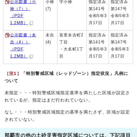
公示図書（小
小禄
字小禄
指定済み
指定済み
禄（7））
(7)
第141号
第147号
（PDF
令和5年3
令和5年3
1.2MB）
月17日
月17日
公示図書（末
末吉
首里末吉町2
指定済み
指定済み
吉（4））
(4)
丁目
第141号
第147号
（PDF
・大名町1丁
令和5年3
令和5年3
1.2MB）
目
月17日
月17日
［注1］
「特別警戒区域（レッドゾーン）指定状況」凡例に
ついて
未指定・・・特別警戒区域指定基準を満たした区域が設定さ
れているが、指定はまだ行われていない。
なし・・・特別警戒区域指定の基準を満たさず、区域が設定
されていない。
那覇市の他の土砂災害指定区域については、下記項目