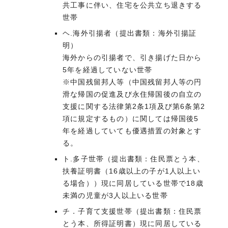
共工事に伴い、住宅を公共立ち退きする
世帯
ヘ.海外引揚者（提出書類：海外引揚証
明）
海外からの引揚者で、引き揚げた日から
5年を経過していない世帯
※中国残留邦人等（中国残留邦人等の円
滑な帰国の促進及び永住帰国後の自立の
支援に関する法律第2条1項及び第6条第2
項に規定するもの）に関しては帰国後5
年を経過していても優遇措置の対象とす
る。
ト.多子世帯（提出書類：住民票とう本、
扶養証明書（16歳以上の子が1人以上い
る場合））現に同居している世帯で18歳
未満の児童が3人以上いる世帯
チ．子育て支援世帯（提出書類：住民票
とう本、所得証明書）現に同居している