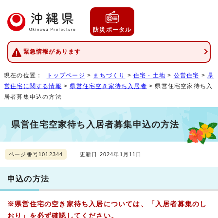
防災ポータル
緊急情報があります
現在の位置：
トップページ
>
まちづくり
>
住宅・土地
>
公営住宅
>
県
営住宅に関する情報
>
県営住宅空き家待ち入居者
> 県営住宅空家待ち入
居者募集申込の方法
県営住宅空家待ち入居者募集申込の方法
ページ番号1012344
更新日 2024年1月11日
申込の方法
※県営住宅の空き家待ち入居については、「入居者募集のし
おり」を必ず確認してください。