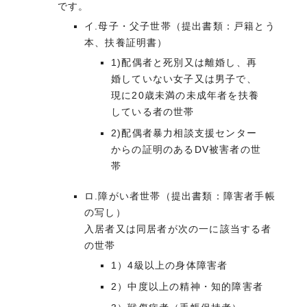
です。
イ.母子・父子世帯（提出書類：戸籍とう
本、扶養証明書）
1)配偶者と死別又は離婚し、再
婚していない女子又は男子で、
現に20歳未満の未成年者を扶養
している者の世帯
2)配偶者暴力相談支援センター
からの証明のあるDV被害者の世
帯
ロ.障がい者世帯（提出書類：障害者手帳
の写し）
入居者又は同居者が次の一に該当する者
の世帯
1）4級以上の身体障害者
2）中度以上の精神・知的障害者