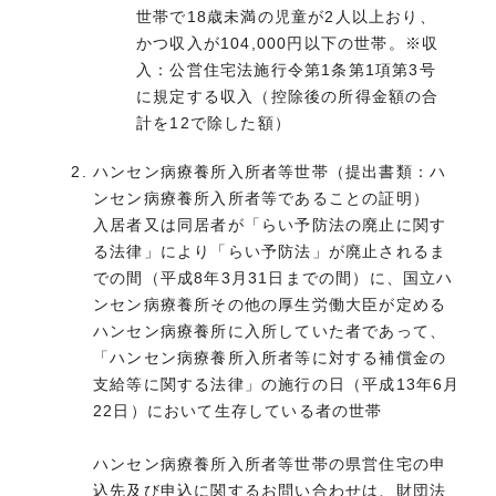
世帯で18歳未満の児童が2人以上おり、
かつ収入が104,000円以下の世帯。※収
入：公営住宅法施行令第1条第1項第3号
に規定する収入（控除後の所得金額の合
計を12で除した額）
ハンセン病療養所入所者等世帯（提出書類：ハ
ンセン病療養所入所者等であることの証明）
入居者又は同居者が「らい予防法の廃止に関す
る法律」により「らい予防法」が廃止されるま
での間（平成8年3月31日までの間）に、国立ハ
ンセン病療養所その他の厚生労働大臣が定める
ハンセン病療養所に入所していた者であって、
「ハンセン病療養所入所者等に対する補償金の
支給等に関する法律」の施行の日（平成13年6月
22日）において生存している者の世帯
ハンセン病療養所入所者等世帯の県営住宅の申
込先及び申込に関するお問い合わせは、財団法