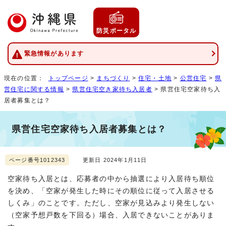
防災ポータル
緊急情報があります
現在の位置：
トップページ
>
まちづくり
>
住宅・土地
>
公営住宅
>
県
営住宅に関する情報
>
県営住宅空き家待ち入居者
> 県営住宅空家待ち入
居者募集とは？
県営住宅空家待ち入居者募集とは？
ページ番号1012343
更新日 2024年1月11日
空家待ち入居とは、応募者の中から抽選により入居待ち順位
を決め、「空家が発生した時にその順位に従って入居させる
しくみ」のことです。ただし、空家が見込みより発生しない
（空家予想戸数を下回る）場合、入居できないことがありま