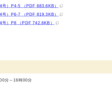
4-5 （PDF 683.6KB）
6-7 （PDF 819.3KB）
P8 （PDF 742.6KB）
0分～16時00分