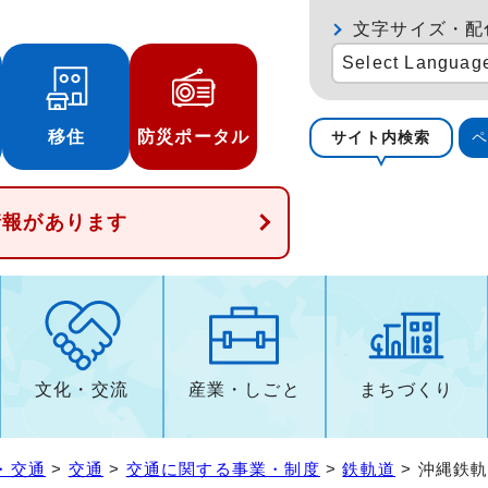
文字サイズ・配
Select Languag
移住
防災ポータル
サイト内検索
情報があります
文化・交流
産業・しごと
まちづくり
・交通
>
交通
>
交通に関する事業・制度
>
鉄軌道
> 沖縄鉄