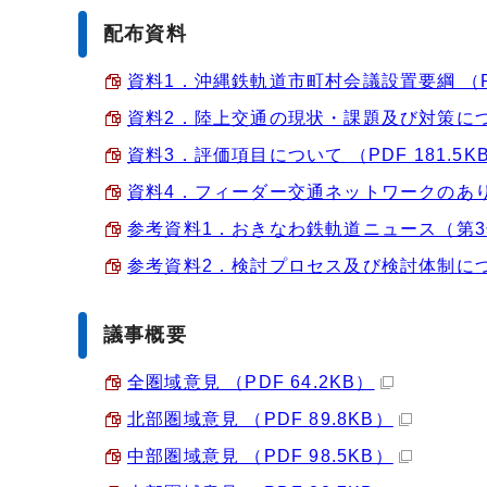
配布資料
資料1．沖縄鉄軌道市町村会議設置要綱 （PDF
資料2．陸上交通の現状・課題及び対策について
資料3．評価項目について （PDF 181.5K
資料4．フィーダー交通ネットワークのあり方に
参考資料1．おきなわ鉄軌道ニュース（第3号）
参考資料2．検討プロセス及び検討体制について
議事概要
全圏域意見 （PDF 64.2KB）
北部圏域意見 （PDF 89.8KB）
中部圏域意見 （PDF 98.5KB）