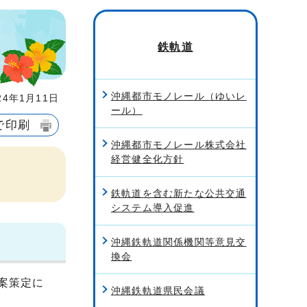
鉄軌道
沖縄都市モノレール（ゆいレ
4年1月11日
ール）
で印刷
沖縄都市モノレール株式会社
経営健全化方針
鉄軌道を含む新たな公共交通
システム導入促進
沖縄鉄軌道関係機関等意見交
換会
案策定に
沖縄鉄軌道県民会議