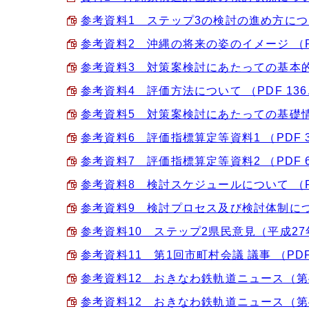
参考資料1 ステップ3の検討の進め方について 
参考資料2 沖縄の将来の姿のイメージ （PDF
参考資料3 対策案検討にあたっての基本的考え
参考資料4 評価方法について （PDF 136.
参考資料5 対策案検討にあたっての基礎情報 
参考資料6 評価指標算定等資料1 （PDF 3
参考資料7 評価指標算定等資料2 （PDF 66
参考資料8 検討スケジュールについて （PDF
参考資料9 検討プロセス及び検討体制について
参考資料10 ステップ2県民意見（平成27年5
参考資料11 第1回市町村会議 議事 （PDF 
参考資料12 おきなわ鉄軌道ニュース（第4号）
参考資料12 おきなわ鉄軌道ニュース（第4号）