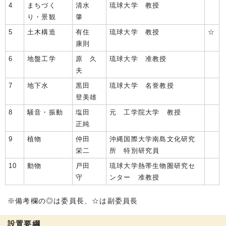
4
まちづく
清水
琉球大学 教授
り・景観
肇
5
土木構造
有住
琉球大学 教授
☆
康則
6
地盤工学
原 久
琉球大学 准教授
夫
7
地下水
黒田
琉球大学 名誉教授
登美雄
8
騒音・振動
塩田
元 工学院大学 教授
正純
9
植物
仲田
沖縄国際大学南島文化研究
栄二
所 特別研究員
10
動物
戸田
琉球大学熱帯生物圏研究セ
守
ンター 准教授
※備考欄の◎は委員長、☆は副委員長
設置要綱