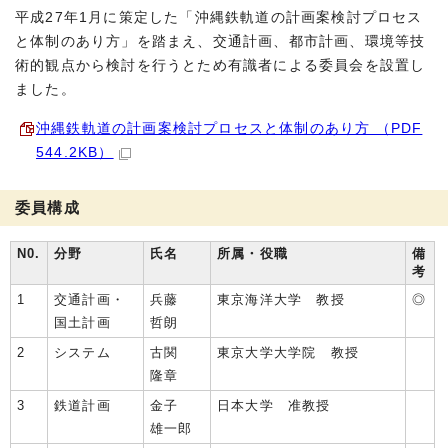
平成27年1月に策定した「沖縄鉄軌道の計画案検討プロセス
と体制のあり方」を踏まえ、交通計画、都市計画、環境等技
術的観点から検討を行うとため有識者による委員会を設置し
ました。
沖縄鉄軌道の計画案検討プロセスと体制のあり方 （PDF
544.2KB）
委員構成
N0.
分野
氏名
所属・役職
備
考
1
交通計画・
兵藤
東京海洋大学 教授
◎
国土計画
哲朗
2
システム
古関
東京大学大学院 教授
隆章
3
鉄道計画
金子
日本大学 准教授
雄一郎