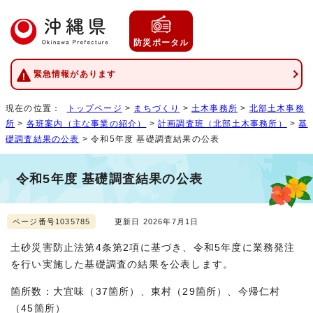
防災ポータル
緊急情報があります
現在の位置：
トップページ
>
まちづくり
>
土木事務所
>
北部土木事務
所
>
各班案内（主な事業の紹介）
>
計画調査班（北部土木事務所）
>
基
礎調査結果の公表
> 令和5年度 基礎調査結果の公表
令和5年度 基礎調査結果の公表
ページ番号1035785
更新日 2026年7月1日
土砂災害防止法第4条第2項に基づき、令和5年度に業務発注
を行い実施した基礎調査の結果を公表します。
箇所数：大宜味（37箇所）、東村（29箇所）、今帰仁村
（45箇所）