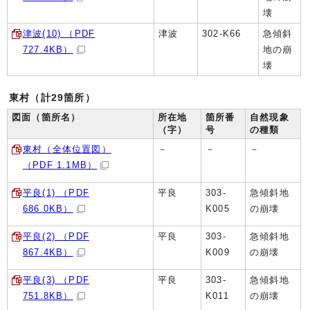
壊
津波(10) （PDF
津波
302-K66
急傾斜
727.4KB）
地の崩
壊
東村（計29箇所）
図面（箇所名）
所在地
箇所番
自然現象
（字）
号
の種類
東村（全体位置図）
－
－
－
（PDF 1.1MB）
平良(1) （PDF
平良
303-
急傾斜地
686.0KB）
K005
の崩壊
平良(2) （PDF
平良
303-
急傾斜地
867.4KB）
K009
の崩壊
平良(3) （PDF
平良
303-
急傾斜地
751.8KB）
K011
の崩壊