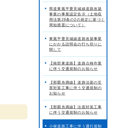
県道東風平豊見城線道路改築
事業の事業認定告示（土地収
用法第28条の2の規定に基づく
周知措置について）
東風平豊見城線道路改築事業
にかかる説明会の打ち切りに
関して
【南部東道路】道路点検作業
に伴う交通規制のお知らせ
【那覇糸満線】道路法面の災
害対策工事に伴う交通規制の
お知らせ
【那覇糸満線】法面対策工事
に伴う交通規制のお知らせ
小禄道路工事に伴う通行規制