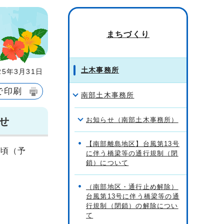
まちづくり
土木事務所
5年3月31日
で印刷
南部土木事務所
せ
お知らせ（南部土木事務所）
【南部離島地区】台風第13号
夏頃（予
に伴う橋梁等の通行規制（閉
鎖）について
（南部地区・通行止め解除）
台風第13号に伴う橋梁等の通
行規制（閉鎖）の解除につい
て