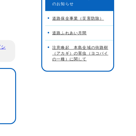
のお知らせ
道路保全事業（災害防除）
道路ふれあい月間
ビシ
注意喚起 本島全域の街路樹
（アカギ）の害虫（ヨコバイ
の一種）に関して