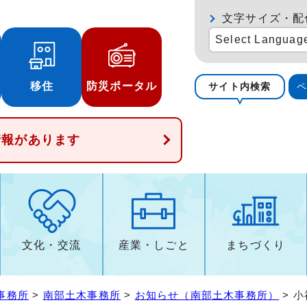
文字サイズ・配
Select Languag
移住
防災ポータル
サイト内検索
情報があります
文化・交流
産業・しごと
まちづくり
事務所
>
南部土木事務所
>
お知らせ（南部土木事務所）
> 