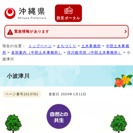
防災ポータル
緊急情報があります
現在の位置：
トップページ
>
まちづくり
>
土木事務所
>
中部土木事務
所
>
各班案内（中部土木事務所）
>
河川都市班（中部土木事務所）
> 小
波津川
小波津川
ページ番号1013761
更新日 2024年1月11日