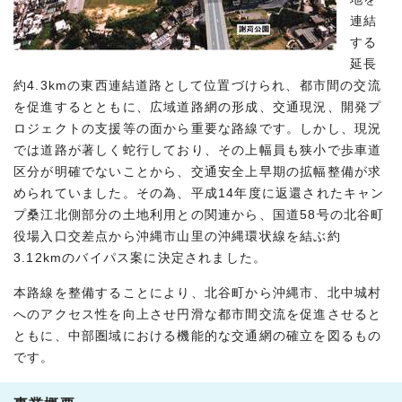
連結
する
延長
約4.3kmの東西連結道路として位置づけられ、都市間の交流
を促進するとともに、広域道路網の形成、交通現況、開発プ
ロジェクトの支援等の面から重要な路線です。しかし、現況
では道路が著しく蛇行しており、その上幅員も狭小で歩車道
区分が明確でないことから、交通安全上早期の拡幅整備が求
められていました。その為、平成14年度に返還されたキャン
プ桑江北側部分の土地利用との関連から、国道58号の北谷町
役場入口交差点から沖縄市山里の沖縄環状線を結ぶ約
3.12kmのバイパス案に決定されました。
本路線を整備することにより、北谷町から沖縄市、北中城村
へのアクセス性を向上させ円滑な都市間交流を促進させると
ともに、中部圏域における機能的な交通網の確立を図るもの
です。