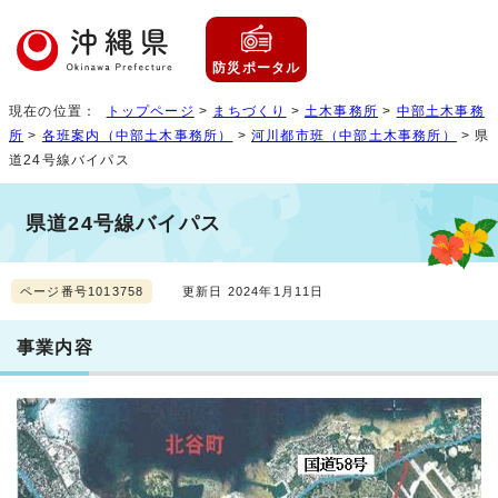
防災ポータル
現在の位置：
トップページ
>
まちづくり
>
土木事務所
>
中部土木事務
所
>
各班案内（中部土木事務所）
>
河川都市班（中部土木事務所）
> 県
道24号線バイパス
県道24号線バイパス
ページ番号1013758
更新日 2024年1月11日
事業内容