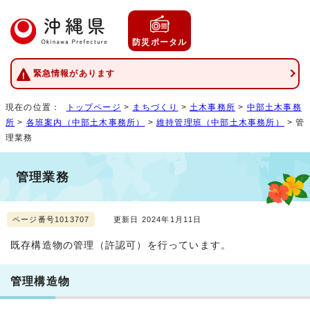
防災ポータル
緊急情報があります
現在の位置：
トップページ
>
まちづくり
>
土木事務所
>
中部土木事務
所
>
各班案内（中部土木事務所）
>
維持管理班（中部土木事務所）
> 管
理業務
管理業務
ページ番号1013707
更新日 2024年1月11日
既存構造物の管理（許認可）を行っています。
管理構造物