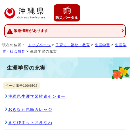
防災ポータル
緊急情報があります
現在の位置：
トップページ
>
子育て・福祉・教育
>
生涯学習
>
生涯学
習・社会教育
> 生涯学習の充実
生涯学習の充実
ページ番号1009502
沖縄県生涯学習推進センター
おきなわ県民カレッジ
まなびネットおきなわ