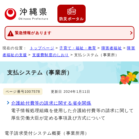
防災ポータル
緊急情報があります
現在の位置：
トップページ
>
子育て・福祉・教育
>
障害者福祉
>
障害
者福祉の支援
>
支援費制度のしおり
> 支払システム（事業所）
支払システム（事業所）
ページ番号1007578
更新日 2024年1月11日
介護給付費等の請求に関する省令関係
電子情報処理組織を使用した介護給付費等の請求に関して
厚生労働大臣が定める事項及び方式について
電子請求受付システム概要（事業所用）