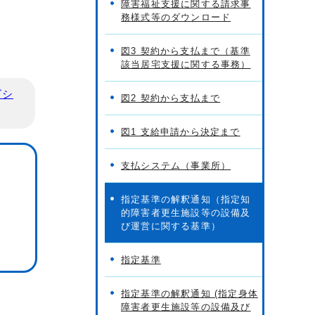
障害福祉支援に関する請求事
務様式等のダウンロード
図3 契約から支払まで（基準
該当居宅支援に関する事務）
ビシ
図2 契約から支払まで
図1 支給申請から決定まで
支払システム（事業所）
指定基準の解釈通知（指定知
的障害者更生施設等の設備及
び運営に関する基準）
指定基準
指定基準の解釈通知 (指定身体
障害者更生施設等の設備及び