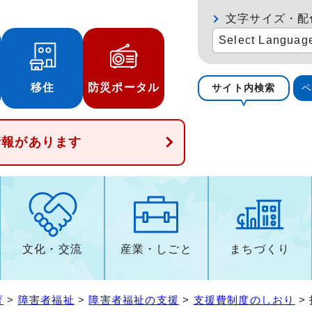
文字サイズ・配
Select Languag
移住
防災ポータル
サイト内検索
情報があります
文化・交流
産業・しごと
まちづくり
育
>
障害者福祉
>
障害者福祉の支援
>
支援費制度のしおり
>