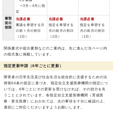
⇒3月～4月に指
定
書類
当課必着
当課必着
当課必着
提出
審議を希望する月
指定を希望する
指定を希望する
期限
の前々月の初日
月の前月の初日
月の前月の初日
（1日）
（1日）
（1日）
関係書式や提出書類などのご案内は、先に進んだ当ページ内
の様式集に掲載しています。
指定更新申請（6年ごとに更新）
障害者の日常生活及び社会生活を総合的に支援するための法
律第60条の規定に基づき、指定自立支援医療機関の指定につ
いては、6年ごとにその更新を受けなければ、その効力を失
うこととされています。各指定自立支援医療機関（育成医
療・更生医療）におかれては、次の事項を十分に確認の上、
適切にご対応くださいますようお願いします。