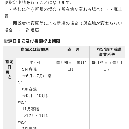
規指定申請を行うことになります。
・移転に伴う新規の場合（所在地が変わる場合）・・廃止
届
・開設者の変更等による新規の場合（所在地が変わらない
場合）・・辞退届
指定日目安及び書類提出期限
病院又は診療所
薬 局
指定訪問看護
事業所等
指定
年4回
毎月初日（毎月1
毎月初日（毎月1
日
5月審議
日）
日）
目
⇒6月～7月に指
安
定
8月審議
⇒9月～10月に
指定
11月審議
⇒12月～1月に
指定
2月審議