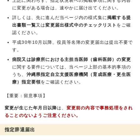
上記に関わらず、指定状況表への掲載事項に関する内容
に変更がある場合は、速やかに届け出てください。
詳しくは、先に進んだ当ページ内の様式集に
掲載する提
出書類一覧
又は
変更届出様式中のチェックリスト
をご確
認ください。
平成30年10月以降、役員等名簿の変更届出は提出不要で
す。
病院又は診療所における主担当医師（歯科医師）の変更
に関する要件については、当ページ上部の基本的事項の
うち、
沖縄県指定自立支援医療機関（育成医療・更生医
療）指定要領
をご確認ください。
【重要：留意事項】
変更が生じた年月日以降
は、
変更前の内容で事務処理をされ
ることのないようご注意ください。
指定辞退届出