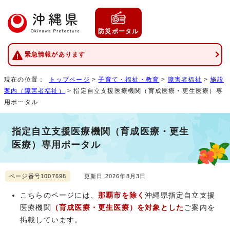
防災ポータル
緊急情報があります
現在の位置：
トップページ
>
子育て・福祉・教育
>
障害者福祉
>
施設
案内（障害者福祉）
> 指定自立支援医療機関（育成医療・更生医療）専
用ポータル
指定自立支援医療機関（育成医療・更生
医療）専用ポータル
ページ番号1007698
更新日 2026年8月3日
こちらのページには、
那覇市を除く
沖縄県指定自立支援
医療機関
（育成医療・更生医療）を対象とした
ご案内を
掲載しています。