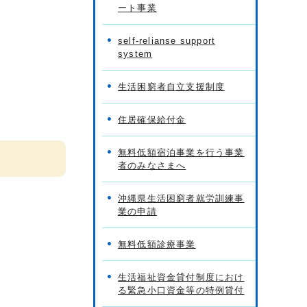
ート事業
self-relianse support
system
生活困窮者自立支援制度
住居確保給付金
無料低額宿泊事業を行う事業
者のみなさまへ
沖縄県生活困窮者就労訓練事
業の申請
無料低額診療事業
生活福祉資金貸付制度におけ
る緊急小口資金等の特例貸付