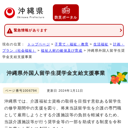
防災ポータル
緊急情報があります
現在の位置：
トップページ
>
子育て・福祉・教育
>
生活福祉
>
計画・
プラン（社会福祉）
>
福祉人材の確保及び育成
> 沖縄県外国人留学生奨
学金支給支援事業
沖縄県外国人留学生奨学金支給支援事業
ページ番号1006794
更新日 2024年1月11日
沖縄県では、介護福祉士資格の取得を目指す意欲ある留学生
の修学期間中の支援を図り、将来当該留学生を介護の専門職
として雇用しようとする介護施設等の負担を軽減するため、
当該介護施設等が行う奨学金等の一部を助成する制度を令和