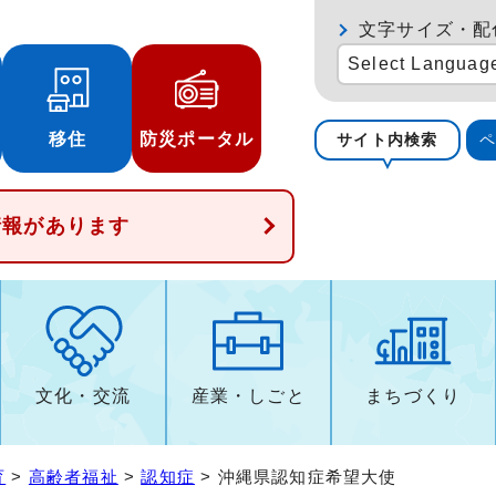
文字サイズ・配
Select Languag
移住
防災ポータル
サイト内検索
情報があります
文化・交流
産業・しごと
まちづくり
育
>
高齢者福祉
>
認知症
> 沖縄県認知症希望大使