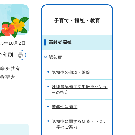
子育て・福祉・教育
高齢者福祉
5年10月2日
で印刷
認知症
等を共有
認知症の相談・治療
希望大
沖縄県認知症疾患医療センタ
ーの指定
若年性認知症
認知症に関する研修・セミナ
ー等のご案内