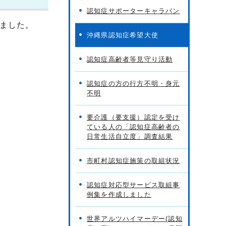
認知症サポーターキャラバン
しました。
沖縄県認知症希望大使
認知症高齢者等見守り活動
認知症の方の行方不明・身元
不明
要介護（要支援）認定を受け
ている人の「認知症高齢者の
日常生活自立度」調査結果
市町村認知症施策の取組状況
認知症対応型サービス取組事
例集を作成しました
世界アルツハイマーデー(認知