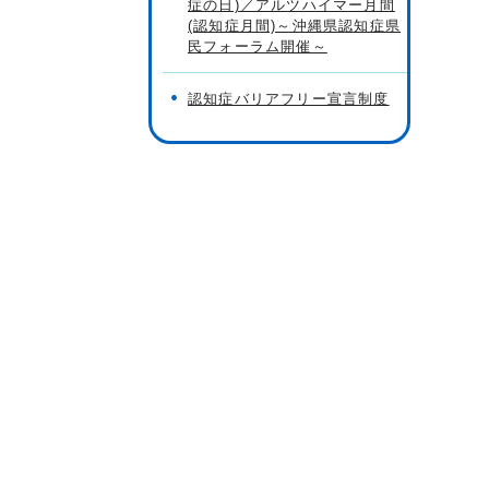
症の日)／アルツハイマー月間
(認知症月間)～沖縄県認知症県
民フォーラム開催～
認知症バリアフリー宣言制度