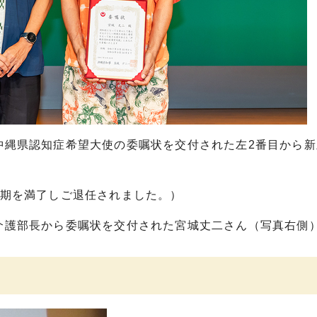
ら沖縄県認知症希望大使の委嘱状を交付された左2番目から
任期を満了しご退任されました。）
療介護部長から委嘱状を交付された宮城丈二さん（写真右側
）