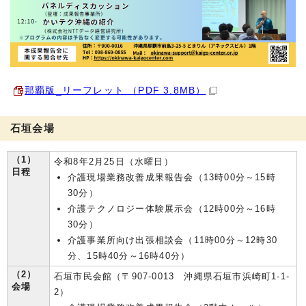
那覇版_リーフレット （PDF 3.8MB）
石垣会場
（1）
令和8年2月25日（水曜日）
日程
介護現場業務改善成果報告会（13時00分～15時
30分）
介護テクノロジー体験展示会（12時00分～16時
30分）
介護事業所向け出張相談会（11時00分～12時30
分、15時40分～16時40分）
（2）
石垣市民会館（〒907-0013 沖縄県石垣市浜崎町1-1-
会場
2）