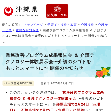
防災ポータル
現在の位置：
トップページ
>
子育て・福祉・教育
>
介護福祉
>
介護サ
ービス
>
重要なお知らせ
> 業務改善プログラム成果報告会 ＆ 介護テク
ノロジー体験展示会〜介護のシゴトをもっとスマートに〜 開催のお知ら
せ
業務改善プログラム成果報告会 ＆ 介護テ
クノロジー体験展示会〜介護のシゴトを
もっとスマートに〜 開催のお知らせ
ページ番号1037358
更新日 2025年12月17日
この度、かいテク沖縄では、「
業務改善プログラム成果
報告会 ＆ 介護テクノロジー体験展示会
〜介護のシゴト
をもっとスマートに〜」 を
那覇会場で2月24日（火曜
日）
、
石垣会場で2月25日（水曜日）に開催
いたします。