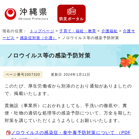
防災ポータル
現在の位置：
トップページ
>
子育て・福祉・教育
>
介護福祉
>
介護サ
ービス
>
感染症対策（介護）
> ノロウイルス等の感染予防対策
ノロウイルス等の感染予防対策
ページ番号1007320
更新日 2024年1月11日
このたび、厚生労働省から別添のとおり通知がありましたの
で、掲載いたします。
貴施設（事業所）におかれましても、手洗いの徹底や、糞
便・吐物の適切な処理等の感染予防について、万全を期した
対策を講じていただくようよろしくお願いいたします。
ノロウイルスの感染症・食中毒予防対策について （PDF