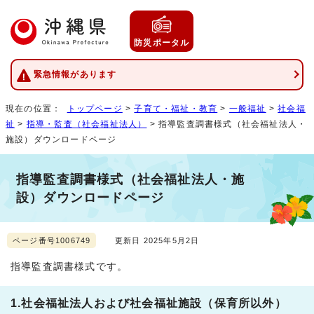
防災ポータル
緊急情報があります
現在の位置：
トップページ
>
子育て・福祉・教育
>
一般福祉
>
社会福
祉
>
指導・監査（社会福祉法人）
> 指導監査調書様式（社会福祉法人・
施設）ダウンロードページ
指導監査調書様式（社会福祉法人・施
設）ダウンロードページ
ページ番号1006749
更新日 2025年5月2日
指導監査調書様式です。
1.社会福祉法人および社会福祉施設（保育所以外）