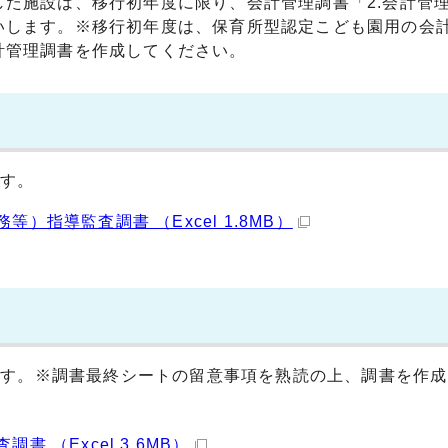
た施設は、移行初年度に限り、会計管理調書「2.会計管
いします。※移行初年度は、保育所型認定こども園用の会
計管理調書を作成してください。
ます。
）指導監査調書 （Excel 1.8MB）
ます。※調書最終シートの留意事項を熟読の上、調書を作成
 （Excel 3.6MB）