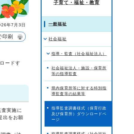
子育て・福祉・教育
一般福祉
26年7月3日
で印刷
社会福祉
指導・監査（社会福祉法人）
ロードす
社会福祉法人・施設・保育所
等の指導監査
県内保育所等に対する特別指
導監査等の結果等
指導監査調書様式（保育行政
監査実施に
及び保育所）ダウンロードペ
し提出をお願
ージ
指導監査調書様式（社会福祉