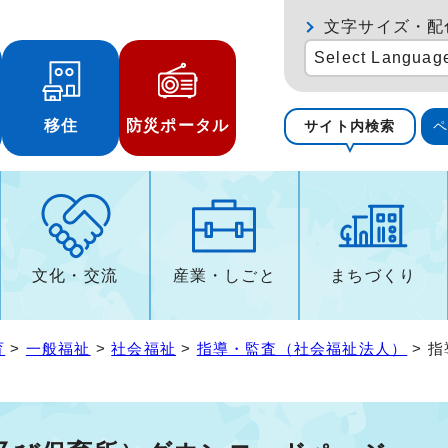
文字サイズ・配
Select Languag
移住
防災ポータル
サイト内検索
文化・交流
産業・しごと
まちづくり
育
>
一般福祉
>
社会福祉
>
指導・監査（社会福祉法人）
> 