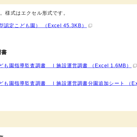
い。様式はエクセル形式です。
こども園） （Excel 45.3KB）
調書
も園指導監査調書 Ⅰ施設運営調書 （Excel 1.6MB）
ども園指導監査調書 Ⅰ施設運営調書分園追加シート （Exc