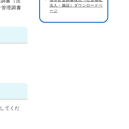
理調書（法
法人・施設）ダウンロードペ
計管理調書
ージ
してくだ