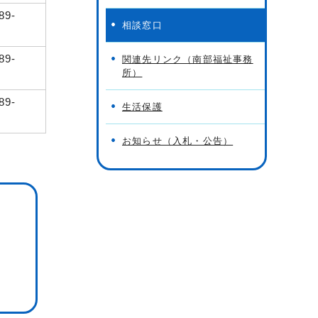
89-
相談窓口
89-
関連先リンク（南部福祉事務
所）
89-
生活保護
お知らせ（入札・公告）