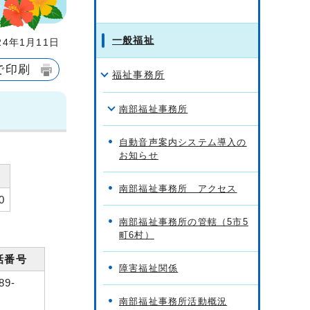
一般福祉
4年1月11日
で印刷
福祉事務所
南部福祉事務所
自動音声案内システム導入の
お知らせ
南部福祉事務所 アクセス
0
南部福祉事務所の管轄（5市5
町6村）
話番号
障害福祉関係
89-
南部福祉事務所活動概況